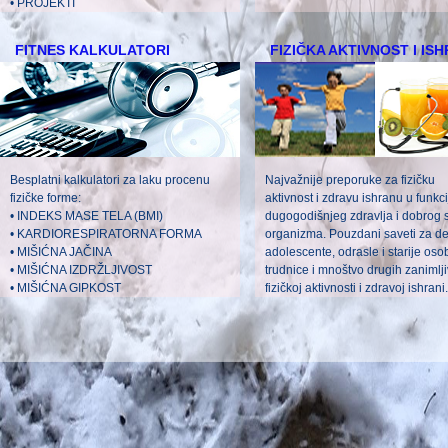
• PROJEKTI
FITNES KALKULATORI
FIZIČKA AKTIVNOST I IS
Besplatni kalkulatori za laku procenu
Najvažnije preporuke za fizičku
fizičke forme:
aktivnost i zdravu ishranu u funkci
• INDEKS MASE TELA (BMI)
dugogodišnjeg zdravlja i dobrog 
• KARDIORESPIRATORNA FORMA
organizma. Pouzdani saveti za de
• MIŠIĆNA JAČINA
adolescente, odrasle i starije oso
• MIŠIĆNA IZDRŽLJIVOST
trudnice i mnoštvo drugih zanimlji
• MIŠIĆNA GIPKOST
fizičkoj aktivnosti i zdravoj ishrani.