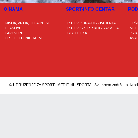
O NAMA
SPORT-INFO CENTAR
POD
MISIJA, VIZIJA, DELATNOST
PUTEVI ZDRAVOG ŽIVLJENJA
OPŠ
ČLANOVI
PUTEVI SPORTSKOG RAZVOJA
METO
PARTNERI
BIBLIOTEKA
PRIK
PROJEKTI I INICIJATIVE
ANAL
© UDRUŽENJE ZA SPORT I MEDICINU SPORTA - Sva prava zadržana. Izrada s