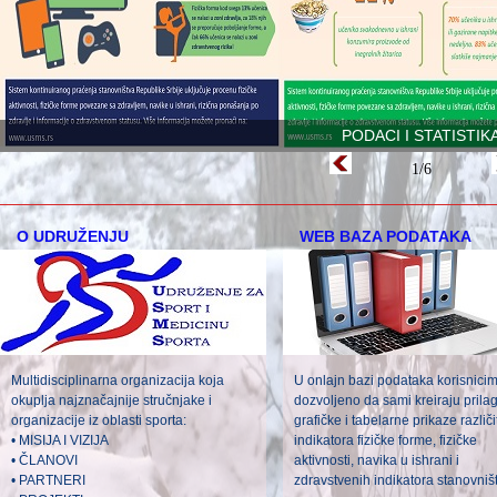
PODACI I STATISTIK
1/6
О UDRUŽENJU
WEB BAZA PODATAKA
Multidisciplinarna organizacija koja
U onlajn bazi podataka korisnicim
okuplja najznačajnije stručnjake i
dozvoljeno da sami kreiraju pril
organizacije iz oblasti sporta:
grafičke i tabelarne prikaze različi
• MISIJA I VIZIJA
indikatora fizičke forme, fizičke
• ČLANOVI
aktivnosti, navika u ishrani i
• PARTNERI
zdravstvenih indikatora stanovniš