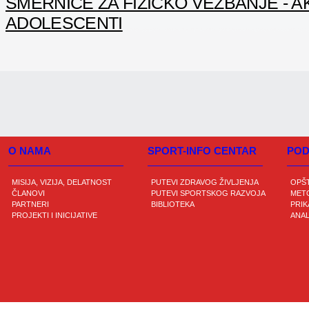
SMERNICE ZA FIZIČKO VEŽBANJE - A
ADOLESCENTI
O NAMA
SPORT-INFO CENTAR
POD
MISIJA, VIZIJA, DELATNOST
PUTEVI ZDRAVOG ŽIVLJENJA
OPŠ
ČLANOVI
PUTEVI SPORTSKOG RAZVOJA
METO
PARTNERI
BIBLIOTEKA
PRIK
PROJEKTI I INICIJATIVE
ANAL