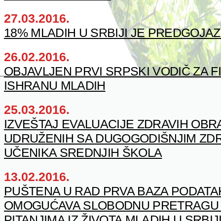
27.03.2016.
18% MLADIH U SRBIJI JE PREDGOJAZ
26.02.2016.
OBJAVLJEN PRVI SRPSKI VODIČ ZA FI
ISHRANU MLADIH
25.03.2016.
IZVEŠTAJ EVALUACIJE ZDRAVIH OB
UDRUŽENIH SA DUGOGODIŠNJIM ZD
UČENIKA SREDNJIH ŠKOLA
13.02.2016.
PUŠTENA U RAD PRVA BAZA PODATA
OMOGUĆAVA SLOBODNU PRETRAGU P
PITANJIMA IZ ŽIVOTA MLADIH U SRBIJ