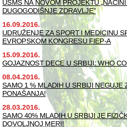
USMS NA NOVOM PROJEKTU „NAČINI 
DUGOGODIŠNJE ZDRAVLJE”
16.09.2016.
UDRUŽENJE ZA SPORT I MEDICINU SP
EVROPSKOM KONGRESU FIEP-A
15.09.2016.
GOJAZNOST DECE U SRBIJI: WHO CO
08.04.2016.
SAMO 1 % MLADIH U SRBIJI NEGUJE
PONAŠANJA!
28.03.2016.
SAMO 40% MLADIH U SRBIJI JE FIZIČ
DOVOLJNOJ MERI!