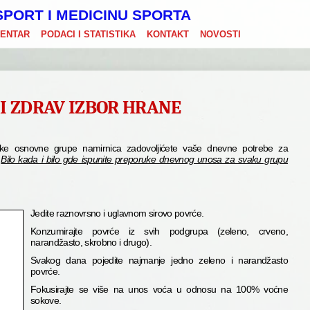
PORT I MEDICINU SPORTA
CENTAR
PODACI I STATISTIKA
KONTAKT
NOVOSTI
I ZDRAV IZBOR HRANE
e osnovne grupe namirnica zadovoljićete vaše dnevne potrebe za
.
Bilo kada i bilo gde ispunite preporuke dnevnog unosa za svaku grupu
Jedite raznovrsno i uglavnom sirovo povrće.
Konzumirajte povrće iz svih podgrupa (zeleno, crveno,
narandžasto, skrobno i drugo).
Svakog dana pojedite najmanje jedno zeleno i narandžasto
povrće.
Fokusirajte se više na unos voća u odnosu na 100% voćne
sokove.