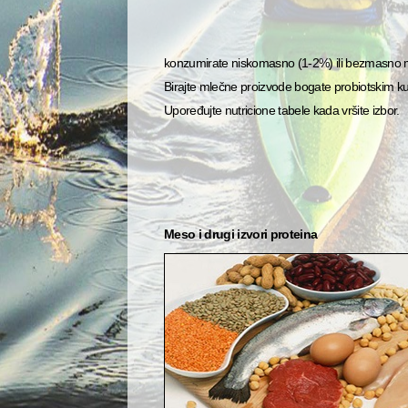
konzumirate niskomasno (1-2%) ili bezmasno m
Birajte mlečne proizvode bogate probiotskim k
Upoređujte nutricione tabele kada vršite izbor.
Meso i drugi izvori proteina