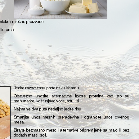
leko i mlečne proizvode.
ulturama.
Jedite raznovrsnu proteinsku ishranu.
Obavezno unosite alternativne izvore proteina kao što su
mahunarke, koštunjavo voće, tofu i sl.
Najmanje dva puta nedeljno jedite ribu.
Smanjite unos mesnih prerađevina i ograničite unos crvenog
mesa.
Birajte bezmasno meso i alternative pripremljene sa malo ili bez
dodatih masti i soli.