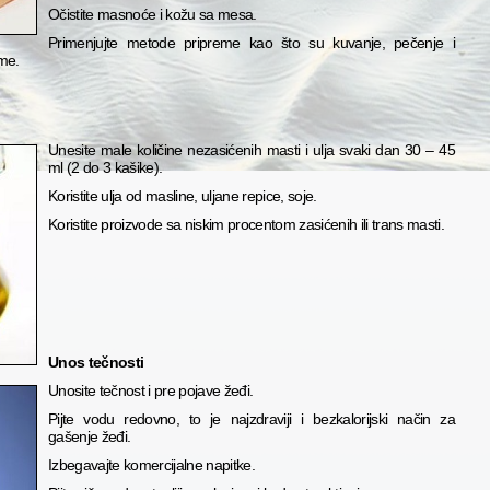
Očistite masnoće i kožu sa mesa.
Primenjujte metode pripreme kao što su kuvanje, pečenje i
eme.
Unesite male količine nezasićenih masti i ulja svaki dan 30 – 45
ml (2 do 3 kašike).
Koristite ulja od masline, uljane repice, soje.
Koristite proizvode sa niskim procentom zasićenih ili trans masti.
Unos tečnosti
Unosite tečnost i pre pojave žeđi.
Pijte vodu redovno, to je najzdraviji i bezkalorijski način za
gašenje žeđi.
Izbegavajte komercijalne napitke.