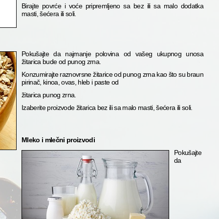
Birajte povrće i voće pripremljeno sa bez ili sa malo dodatka
masti, šećera ili soli.
Pokušajte da najmanje polovina od vašeg ukupnog unosa
žitarica bude od punog zrna.
Konzumirajte raznovrsne žitarice od punog zrna kao što su braun
pirinač, kinoa, ovas, hleb i paste od
žitarica punog zrna.
Izaberite proizvode žitarica bez ili sa malo masti, šećera ili soli.
Mleko i mlečni proizvodi
Pokušajte
da