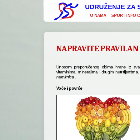
UDRUŽENJE ZA S
O NAMA
SPORT-INFO 
NAPRAVITE PRAVILAN 
Unosom preporučenog obima hrane iz svak
vitaminima, mineralima i drugim nutritijentima
namirnica
.
Voće i povrće