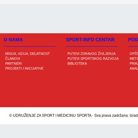
O NAMA
SPORT-INFO CENTAR
POD
MISIJA, VIZIJA, DELATNOST
PUTEVI ZDRAVOG ŽIVLJENJA
OPŠ
ČLANOVI
PUTEVI SPORTSKOG RAZVOJA
METO
PARTNERI
BIBLIOTEKA
PRIK
PROJEKTI I INICIJATIVE
ANAL
© UDRUŽENJE ZA SPORT I MEDICINU SPORTA - Sva prava zadržana. Izrada s