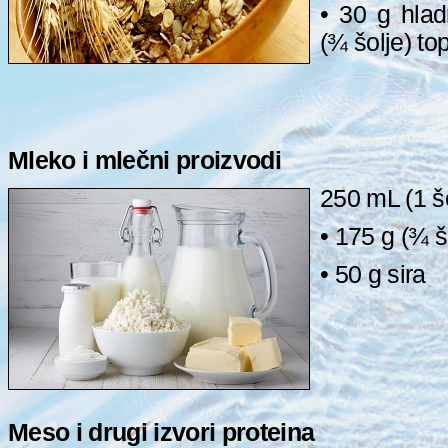
• 30 g hlad
(¾ šolje) top
Mleko i mlečni proizvodi
250 mL (1 š
• 175 g (¾ š
• 50 g sira
Meso i drugi izvori proteina