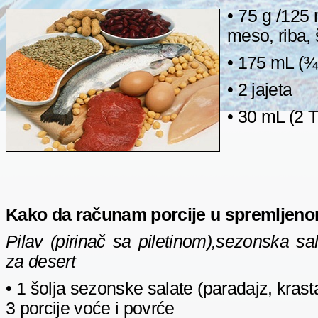
• 75 g /125
meso, riba, 
• 175 mL (¾
• 2 jajeta
• 30 mL (2 T
Kako da računam porcije u spremljenom
Pilav (pirinač sa piletinom),sezonska s
za desert
• 1 šolja sezonske salate (paradajz, kras
3 porcije voće i povrće