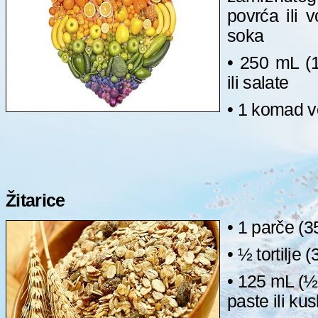
povrća ili 
soka
• 250 mL (1
ili salate
• 1 komad v
Žitarice
• 1 parče (3
• ½ tortilje (
• 125 mL (½ 
paste ili ku