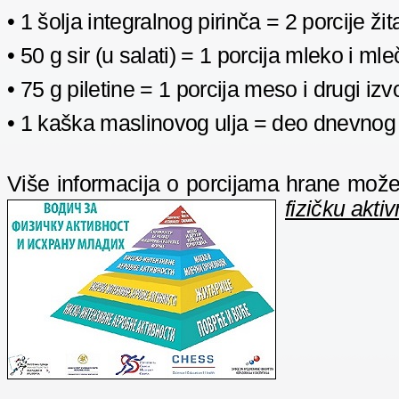
• 1 šolja integralnog pirinča = 2 porcije žit
• 50 g sir (u salati) = 1 porcija mleko i ml
• 75 g piletine = 1 porcija meso i drugi izv
• 1 kaška maslinovog ulja = deo dnevnog 
Više informacija o porcijama hrane mož
fizičku akti