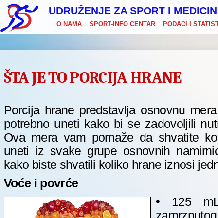
UDRUŽENJE ZA SPORT I MEDICI
O NAMA
SPORT-INFO CENTAR
PODACI I STATIS
ŠTA JE TO PORCIJA HRANE
Porcija hrane predstavlja osnovnu mera 
potrebno uneti kako bi se zadovoljili nut
Ova mera vam pomaže da shvatite koli
uneti iz svake grupe osnovnih namirni
kako biste shvatili koliko hrane iznosi jed
Voće i povrće
• 125 mL
zamrznuto